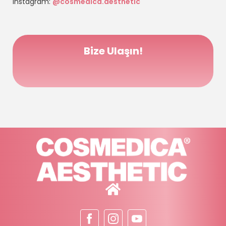
İnstagram:
@cosmedica.aesthetic
Bize Ulaşın!