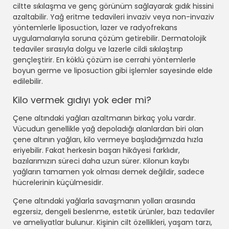
ciltte sıkılaşma ve genç görünüm sağlayarak gıdık hissini
azaltabilir. Yağ eritme tedavileri invaziv veya non-invaziv
yöntemlerle liposuction, lazer ve radyofrekans
uygulamalarıyla soruna çözüm getirebilir. Dermatolojik
tedaviler sırasıyla dolgu ve lazerle cildi sıkılaştırıp
gençleştirir. En köklü çözüm ise cerrahi yöntemlerle
boyun germe ve liposuction gibi işlemler sayesinde elde
edilebilir.
Kilo vermek gıdıyı yok eder mi?
Çene altındaki yağları azaltmanın birkaç yolu vardır.
Vücudun genellikle yağ depoladığı alanlardan biri olan
çene altının yağları, kilo vermeye başladığımızda hızla
eriyebilir. Fakat herkesin başarı hikâyesi farklıdır,
bazılarımızın süreci daha uzun sürer. Kilonun kaybı
yağların tamamen yok olması demek değildir, sadece
hücrelerinin küçülmesidir.
Çene altındaki yağlarla savaşmanın yolları arasında
egzersiz, dengeli beslenme, estetik ürünler, bazı tedaviler
ve ameliyatlar bulunur. Kişinin cilt özellikleri, yaşam tarzı,