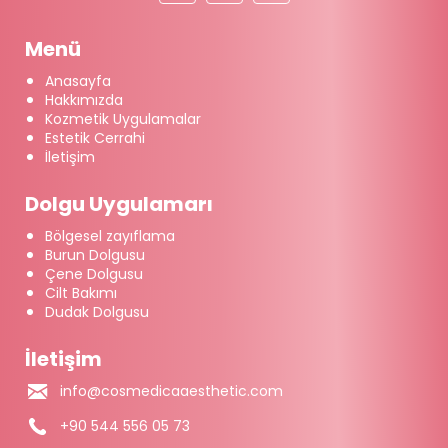
Menü
Anasayfa
Hakkımızda
Kozmetik Uygulamalar
Estetik Cerrahi
İletişim
Dolgu Uygulamarı
Bölgesel zayıflama
Burun Dolgusu
Çene Dolgusu
Cilt Bakımı
Dudak Dolgusu
İletişim
info@cosmedicaaesthetic.com
+90 544 556 05 73