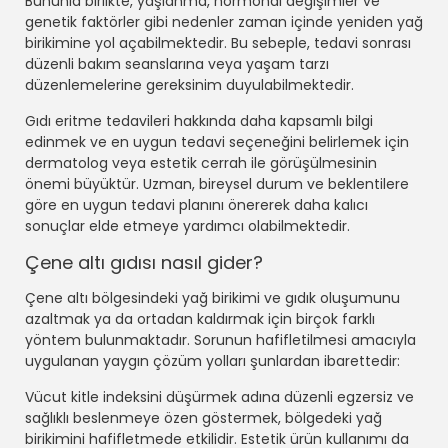
Bununla birlikte, yaşlanma, hormonal değişimler ve
genetik faktörler gibi nedenler zaman içinde yeniden yağ
birikimine yol açabilmektedir. Bu sebeple, tedavi sonrası
düzenli bakım seanslarına veya yaşam tarzı
düzenlemelerine gereksinim duyulabilmektedir.
Gıdı eritme tedavileri hakkında daha kapsamlı bilgi
edinmek ve en uygun tedavi seçeneğini belirlemek için
dermatolog veya estetik cerrah ile görüşülmesinin
önemi büyüktür. Uzman, bireysel durum ve beklentilere
göre en uygun tedavi planını önererek daha kalıcı
sonuçlar elde etmeye yardımcı olabilmektedir.
Çene altı gıdısı nasıl gider?
Çene altı bölgesindeki yağ birikimi ve gıdık oluşumunu
azaltmak ya da ortadan kaldırmak için birçok farklı
yöntem bulunmaktadır. Sorunun hafifletilmesi amacıyla
uygulanan yaygın çözüm yolları şunlardan ibarettedir:
Vücut kitle indeksini düşürmek adına düzenli egzersiz ve
sağlıklı beslenmeye özen göstermek, bölgedeki yağ
birikimini hafifletmede etkilidir. Estetik ürün kullanımı da