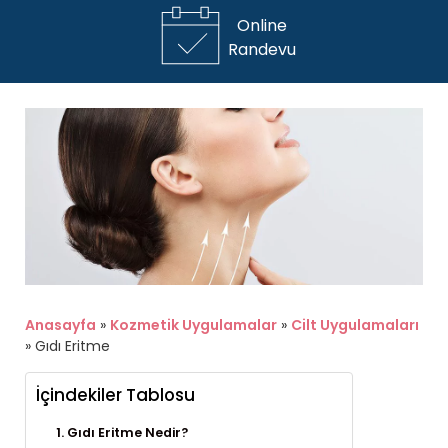
Online
Randevu
Anasayfa
»
Kozmetik Uygulamalar
»
Cilt Uygulamaları
»
Gıdı Eritme
İçindekiler Tablosu
Gıdı Eritme Nedir?