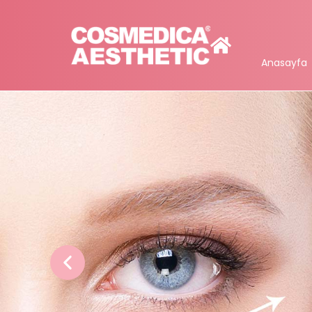
Anasayfa
Dolgu Uygulamaları
Cil
Dudak Dolgusu
Paris 
Kiraz Dudak Dolgusu
Botu
Çene Dolgusu
Gençl
El Dolgusu
Sıvı 
Göz Altı Işık Dolgusu
Ekso
Burun Dolgusu
Akne
İntra
Jalup
Biyolo
Kimy