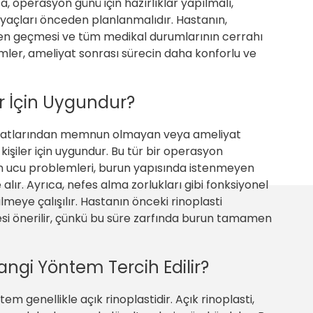
a, operasyon günü için hazırlıklar yapılmalı,
tiyaçları önceden planlanmalıdır. Hastanın,
en geçmesi ve tüm medikal durumlarının cerrahı
mler, ameliyat sonrası sürecin daha konforlu ve
er İçin Uygundur?
liyatlarından memnun olmayan veya ameliyat
şiler için uygundur. Bu tür bir operasyon
un ucu problemleri, burun yapısında istenmeyen
lır. Ayrıca, nefes alma zorlukları gibi fonksiyonel
ilmeye çalışılır. Hastanın önceki rinoplasti
si önerilir, çünkü bu süre zarfında burun tamamen
angi Yöntem Tercih Edilir?
m genellikle açık rinoplastidir. Açık rinoplasti,