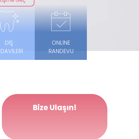
etişime Geç
DIŞ
ONLINE
EDAVILERI
RANDEVU
Bize Ulaşın!