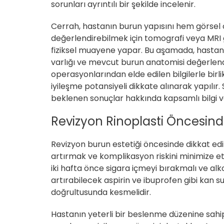
sorunları ayrıntılı bir şekilde incelenir.
Cerrah, hastanın burun yapısını hem görsel 
değerlendirebilmek için tomografi veya MRI g
fiziksel muayene yapar. Bu aşamada, hastanın 
varlığı ve mevcut burun anatomisi değerlend
operasyonlarından elde edilen bilgilerle birl
iyileşme potansiyeli dikkate alınarak yapılır.
beklenen sonuçlar hakkında kapsamlı bilgi ver
Revizyon Rinoplasti Öncesinde
Revizyon burun estetiği öncesinde dikkat ed
artırmak ve komplikasyon riskini minimize e
iki hafta önce sigara içmeyi bırakmalı ve alko
artırabilecek aspirin ve ibuprofen gibi kan su
doğrultusunda kesmelidir.
Hastanın yeterli bir beslenme düzenine sahip o