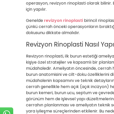
operasyon, revizyon rinoplasti olarak bilinir
için yapılır.
Genelde
revizyon rinoplasti
birincil rinopla
çünkü cerrah önceki operasyonların bıraktığı s
dokusunu dikkate almalıdır.
Revizyon Rinoplasti Nasıl Yapıl
Revizyon rinoplasti, ilk burun estetiği ameli
kişiye özel stratejiler ve kapsamlı bir planl
müdahaledir. Ameliyatın öncesinde, cerrah 
burun anatomisini ve cilt-doku özelliklerini 
müdahalenin kapsamını ve teknik detaylarını
cerrah genellikle hem açık (açık incizyon) he
burun kemeri, burun ucu, septum ve çevredeki
görünüm hem de işlevsel yapı düzeltmelerine 
cerrahın planlanması ve ameliyatın teknik s
yara iyileşme süreçlerinden etkilenir. Bu ned