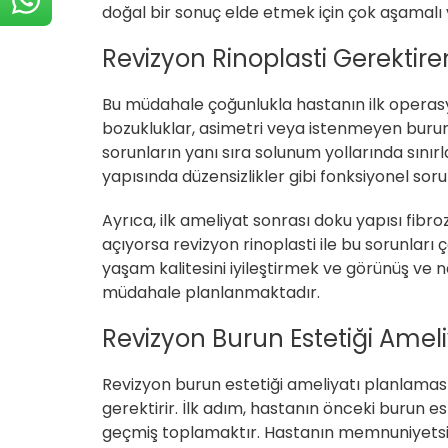
doğal bir sonuç elde etmek için çok aşamalı v
Revizyon Rinoplasti Gerektir
Bu müdahale çoğunlukla hastanın ilk oper
bozukluklar, asimetri veya istenmeyen burun u
sorunların yanı sıra solunum yollarında sını
yapısında düzensizlikler gibi fonksiyonel soru
Ayrıca, ilk ameliyat sonrası doku yapısı fibr
açıyorsa revizyon rinoplasti ile bu sorunlar
yaşam kalitesini iyileştirmek ve görünüş ve n
müdahale planlanmaktadır.
Revizyon Burun Estetiği Ameliy
Revizyon burun estetiği ameliyatı planlaması,
gerektirir. İlk adım, hastanın önceki burun e
geçmiş toplamaktır. Hastanın memnuniyetsizli