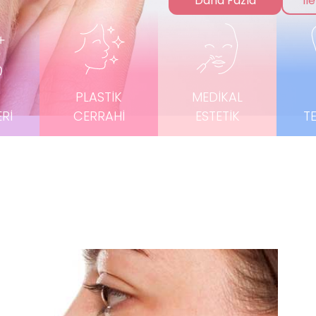
Daha Fazla
İl
et Altın İğne
on Peeling
on DNA
ençleştirme
Eritme
PLASTIK
MEDIKAL
RI
CERRAHI
ESTETIK
T