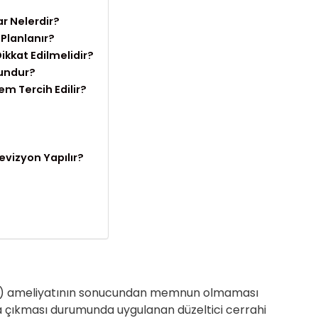
r Nelerdir?
 Planlanır?
ikkat Edilmelidir?
gundur?
m Tercih Edilir?
vizyon Yapılır?
?
sti) ameliyatının sonucundan memnun olmaması
 çıkması durumunda uygulanan düzeltici cerrahi