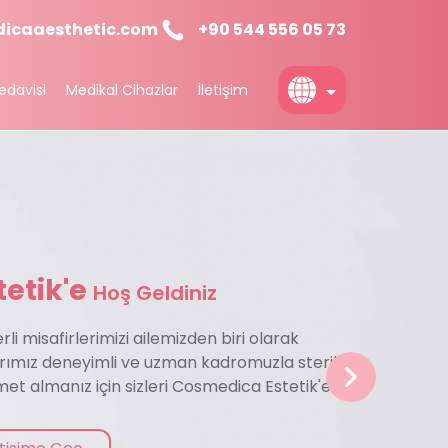
icaaesthetic.com
+90 544 556 05 73
edavisi
Medikal Cihazlar
İletişim
English
İp Uygulamaları
Türkçe
İple Yüz Germe
Deutch
etik'e
Hoş Geldiniz
li misafirlerimizi ailemizden biri olarak
arımız deneyimli ve uzman kadromuzla steril
zmet almanız için sizleri Cosmedica Estetik'e