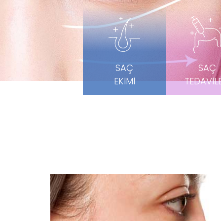
Scarl
Karb
Som
El G
Gıdı 
SAÇ
SAÇ
EKIMI
TEDAVILE