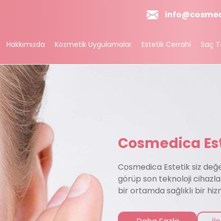
info@cosmed
Hakkımızda
Kozmetik Uygulamalar
Estetik Cerrahi
Saç T
t Uygulamaları
Zayıflama
Işıltısı
Bölgesel zayıflama
linum Toksin
Bölgesel İncelme Ve Selülit
ik Aşısı
Yüz Germe (Polilaktik Asit) / PLLA
Cosmedica Est
zom
Cosmedica Estetik siz değer
lipoterapi
görüp son teknoloji cihazl
ro V-Lift Super Hydro
bir ortamda sağlıklı bir hi
jik Lifting
bekliyoruz.
asal Peeling