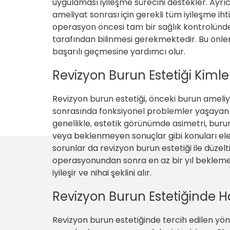
uygulaması iyileşme sürecini destekler. Ayrıc
ameliyat sonrası için gerekli tüm iyileşme ih
operasyon öncesi tam bir sağlık kontrolünd
tarafından bilinmesi gerekmektedir. Bu önle
başarılı geçmesine yardımcı olur.
Revizyon Burun Estetiği Kiml
Revizyon burun estetiği, önceki burun ame
sonrasında fonksiyonel problemler yaşayan ki
genellikle, estetik görünümde asimetri, bur
veya beklenmeyen sonuçlar gibi konuları ele a
sorunlar da revizyon burun estetiği ile düzelt
operasyonundan sonra en az bir yıl bekleme
iyileşir ve nihai şeklini alır.
Revizyon Burun Estetiğinde H
Revizyon burun estetiğinde tercih edilen yönte