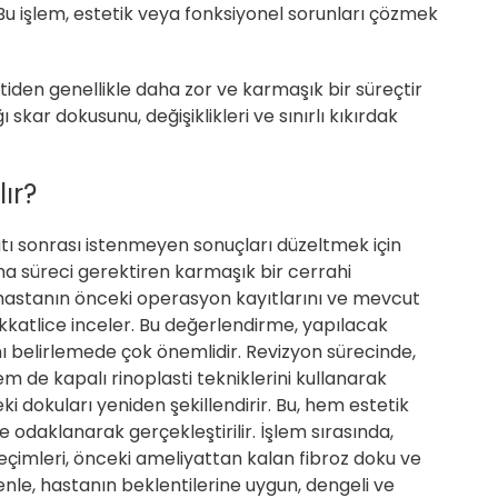
. Bu işlem, estetik veya fonksiyonel sorunları çözmek
stiden genellikle daha zor ve karmaşık bir süreçtir
kar dokusunu, değişiklikleri ve sınırlı kıkırdak
ır?
yatı sonrası istenmeyen sonuçları düzeltmek için
ama süreci gerektiren karmaşık bir cerrahi
hastanın önceki operasyon kayıtlarını ve mevcut
dikkatlice inceler. Bu değerlendirme, yapılacak
 belirlemede çok önemlidir. Revizyon sürecinde,
m de kapalı rinoplasti tekniklerini kullanarak
 dokuları yeniden şekillendirir. Bu, hem estetik
odaklanarak gerçekleştirilir. İşlem sırasında,
eçimleri, önceki ameliyattan kalan fibroz doku ve
enle, hastanın beklentilerine uygun, dengeli ve