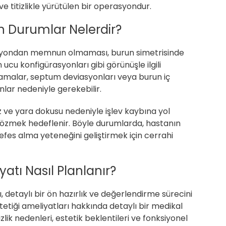
e titizlikle yürütülen bir operasyondur.
en Durumlar Nelerdir?
asyondan memnun olmaması, burun simetrisinde
cu konfigürasyonları gibi görünüşle ilgili
rlamalar, septum deviasyonları veya burun iç
nlar nedeniyle gerekebilir.
oz ve yara dokusu nedeniyle işlev kaybına yol
ı çözmek hedeflenir. Böyle durumlarda, hastanın
efes alma yeteneğini geliştirmek için cerrahi
atı Nasıl Planlanır?
 detaylı bir ön hazırlık ve değerlendirme sürecini
stetiği ameliyatları hakkında detaylı bir medikal
k nedenleri, estetik beklentileri ve fonksiyonel