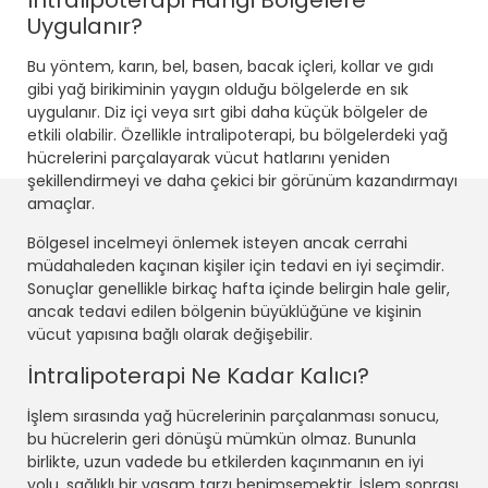
İntralipoterapi Hangi Bölgelere
Uygulanır?
Bu yöntem, karın, bel, basen, bacak içleri, kollar ve gıdı
gibi yağ birikiminin yaygın olduğu bölgelerde en sık
uygulanır. Diz içi veya sırt gibi daha küçük bölgeler de
etkili olabilir. Özellikle intralipoterapi, bu bölgelerdeki yağ
hücrelerini parçalayarak vücut hatlarını yeniden
şekillendirmeyi ve daha çekici bir görünüm kazandırmayı
amaçlar.
Bölgesel incelmeyi önlemek isteyen ancak cerrahi
müdahaleden kaçınan kişiler için tedavi en iyi seçimdir.
Sonuçlar genellikle birkaç hafta içinde belirgin hale gelir,
ancak tedavi edilen bölgenin büyüklüğüne ve kişinin
vücut yapısına bağlı olarak değişebilir.
İntralipoterapi Ne Kadar Kalıcı?
İşlem sırasında yağ hücrelerinin parçalanması sonucu,
bu hücrelerin geri dönüşü mümkün olmaz. Bununla
birlikte, uzun vadede bu etkilerden kaçınmanın en iyi
yolu, sağlıklı bir yaşam tarzı benimsemektir. İşlem sonrası