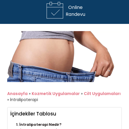
Online
Randevu
Anasayfa
»
Kozmetik Uygulamalar
»
Cilt Uygulamaları
»
İntralipoterapi
İçindekiler Tablosu
İntralipoterapi Nedir?