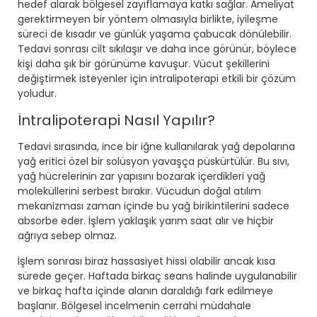
hedef alarak bölgesel zayıflamaya katkı sağlar. Ameliyat
gerektirmeyen bir yöntem olmasıyla birlikte, iyileşme
süreci de kısadır ve günlük yaşama çabucak dönülebilir.
Tedavi sonrası cilt sıkılaşır ve daha ince görünür, böylece
kişi daha şık bir görünüme kavuşur. Vücut şekillerini
değiştirmek isteyenler için intralipoterapi etkili bir çözüm
yoludur.
İntralipoterapi Nasıl Yapılır?
Tedavi sırasında, ince bir iğne kullanılarak yağ depolarına
yağ eritici özel bir solüsyon yavaşça püskürtülür. Bu sıvı,
yağ hücrelerinin zar yapısını bozarak içerdikleri yağ
moleküllerini serbest bırakır. Vücudun doğal atılım
mekanizması zaman içinde bu yağ birikintilerini sadece
absorbe eder. İşlem yaklaşık yarım saat alır ve hiçbir
ağrıya sebep olmaz.
İşlem sonrası biraz hassasiyet hissi olabilir ancak kısa
sürede geçer. Haftada birkaç seans halinde uygulanabilir
ve birkaç hafta içinde alanın daraldığı fark edilmeye
başlanır. Bölgesel incelmenin cerrahi müdahale