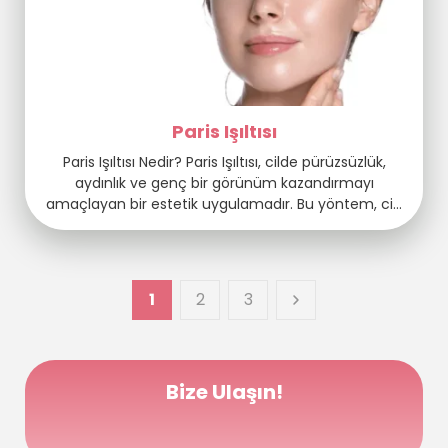
Paris Işıltısı
Paris Işıltısı Nedir? Paris Işıltısı, cilde pürüzsüzlük,
aydınlık ve genç bir görünüm kazandırmayı
amaçlayan bir estetik uygulamadır. Bu yöntem, cilt
altına özel bir içerik karışımını enjekte ederek cildin
yenilenmesini, nemlendirilmesini ve ton farklarını
düzeltmeyi amaçlar. Paris’in zarafeti ve ışıltılı
güzelliği uygulamanın adını vermiştir. Paris Işıltısı
1
2
3
uygulamasında kullanılan karışım, vitaminler,
amino asitler, mineraller, antioksidanlar ve
hyaluronik […]
Bize Ulaşın!