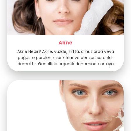
Akne
Akne Nedir? Akne, yüzde, sırtta, omuzlarda veya
göğüste görülen kızarıklıklar ve benzeri sorunlar
demektir. Genellikle ergenlik döneminde ortaya
çıkan bu rahatsızlık, vücudun yağ üretimindeki ani
artıştan kaynaklanır. Yağ bezlerinin aşırı çalışması
sonucu, gözeneklerde tıkanmalar ve bakteri
üremeleri başlar. Böylece sivilce, kist ve benzeri
lezyonlar ortaya çıkar. Uzun süre tedavi edilmezse,
izler bırakabilir ve kişinin kendine […]