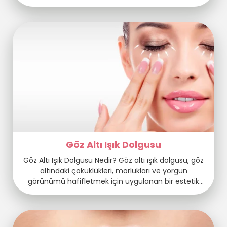
yapılması durumunda riskler minimal düzeyde
olabilir. Aşağıda, aldırma işlemine ilişkin bazı riskler
ve komplikasyonlar bulunmaktadır: Kanama:
Aldırma sonrası hafif kanama veya lekelenme
olabilir. Ancak aşırı kanama durumu nadirdir.
Enfeksiyon: Cerrahi bir işlem […]
Göz Altı Işık Dolgusu
Göz Altı Işık Dolgusu Nedir? Göz altı ışık dolgusu, göz
altındaki çöküklükleri, morlukları ve yorgun
görünümü hafifletmek için uygulanan bir estetik
prosedürdür. Bu işlem, özellikle yaşla birlikte göz altı
bölgesinde oluşan hacim kaybını ve ciltteki
incelmeyi gidermeyi amaçlar. Göz altındaki çökük
görünüm, ışığın bu bölgeye farklı bir şekilde