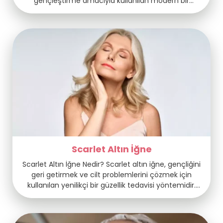
gençleştirme amacıyla kullanılan modern bir
tedavi yöntemidir. Bu işlem, cildin alt katmanlarına
ulaşarak kolajen üretimini artırır ve ciltteki
sarkmaları azaltır. Hifu tedavisi, invaziv bir işlem
olmadan, acı veya yan etki olmaksızın
gerçekleştirilir, bu da konforlu bir deneyim sunar.
İşlem sırasında ultrason dalgaları, cilt altındaki […]
Scarlet Altın İğne
Scarlet Altın İğne Nedir? Scarlet altın iğne, gençliğini
geri getirmek ve cilt problemlerini çözmek için
kullanılan yenilikçi bir güzellik tedavisi yöntemidir.
Bu yöntem, mikroiğneleme teknikleriyle fraksiyonel
radyofrekans (RF) teknolojisini bir araya getirir. Mine
kaplı mikro iğneler, cilde minimal invaziv bir şekilde