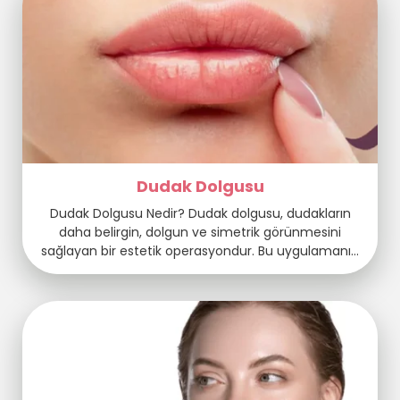
yansımasına neden olarak kişiyi daha yorgun ve […]
Dudak Dolgusu
Dudak Dolgusu Nedir? Dudak dolgusu, dudakların
daha belirgin, dolgun ve simetrik görünmesini
sağlayan bir estetik operasyondur. Bu uygulamanın
amacı, dudaklara hacim vererek genç ve sağlıklı bir
görünüm sağlamak. Hyaluronik asit gibi ciltle
uyumlu dolgu maddeleri dudak dolgusu işlemini
güvenli hale getirir. Dudak dokusuna doğal esneklik
ve nem kazandırmak için hyaluronik asit dolgunluk
sağlar. Bu yöntem, […]