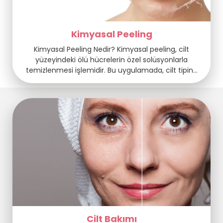
Kimyasal Peeling
Kimyasal Peeling Nedir? Kimyasal peeling, cilt
yüzeyindeki ölü hücrelerin özel solüsyonlarla
temizlenmesi işlemidir. Bu uygulamada, cilt tipine
ve ihtiyacına uygun seçilen kimyasal maddeler
kullanılarak cildin üst tabakası kontrollü şekilde
soyulur. Amaç, cildin kendini yenilemesini sağlamak
ve daha taze, pürüzsüz bir görünüm elde etmektir.
Zamanla oluşan lekeler, ince çizgiler, matlık ve cilt
tonu eşitsizlikleri bu yöntemle […]
Cilt Bakımı