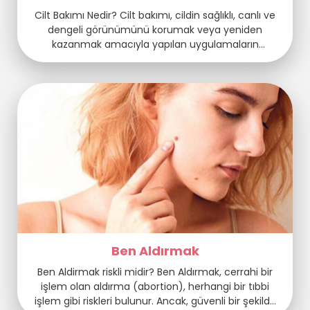
Cilt Bakımı Nedir? Cilt bakımı, cildin sağlıklı, canlı ve
dengeli görünümünü korumak veya yeniden
kazanmak amacıyla yapılan uygulamaların
bütünüdür. Günlük temizlikten profesyonel
tedavilere kadar geniş bir yelpazeye sahip olan cilt
bakımı, her yaş grubuna ve cilt tipine göre farklılık
gösterir. Modern yaşamın stresi, çevresel faktörler
ve yaşlanma süreci cilt üzerinde olumsuz etkiler
yaratır. Bu nedenle […]
Ben Aldırmak
Ben Aldirmak riskli midir? Ben Aldırmak, cerrahi bir
işlem olan aldırma (abortion), herhangi bir tıbbi
işlem gibi riskleri bulunur. Ancak, güvenli bir şekilde