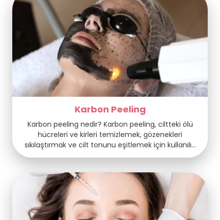
scarlet altın iğne enjekte edilir. Sıkılaştırma,
kırışıklıkları ve ince çizgileri azaltma, gözenek
boyutlarını küçültme, […]
Karbon Peeling
Karbon peeling nedir? Karbon peeling, ciltteki ölü
hücreleri ve kirleri temizlemek, gözenekleri
sıkılaştırmak ve cilt tonunu eşitlemek için kullanılır.
Bu işlemde, cilde karbon bazlı bir solüsyon uygulanır
ve ardından bu karbon parçacıkları lazer ya da
başka bir yöntemle hedeflenir. Lazer, cilt yüzeyine
nüfuz ederek yağ, kir ve ölü hücreleri parçalar. Bu,
cildin derinlemesine temizlenmesine izin […]